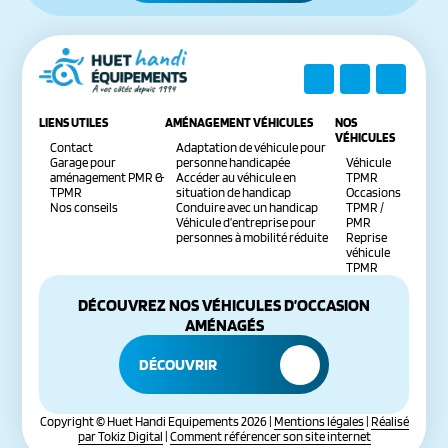
LIENS UTILES
AMÉNAGEMENT VÉHICULES
NOS
VÉHICULES
Contact
Adaptation de véhicule pour
Garage pour
personne handicapée
Véhicule
aménagement PMR &
Accéder au véhicule en
TPMR
TPMR
situation de handicap
Occasions
Nos conseils
Conduire avec un handicap
TPMR /
Véhicule d’entreprise pour
PMR
personnes à mobilité réduite
Reprise
véhicule
TPMR
DÉCOUVREZ NOS VÉHICULES D’OCCASION
AMÉNAGÉS
DÉCOUVRIR
Copyright © Huet Handi Equipements 2026 |
Mentions légales
|
Réalisé
par Tokiz Digital
|
Comment référencer son site internet