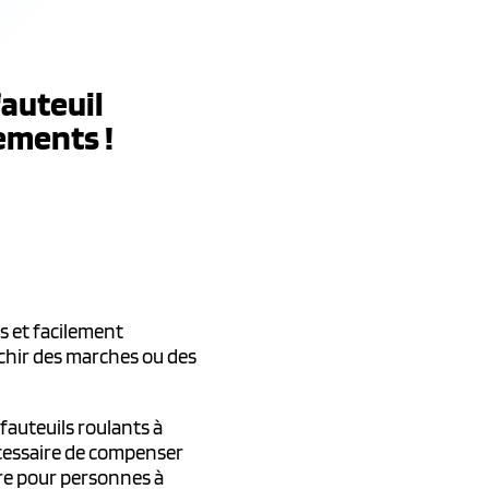
fauteuil
cements !
s et facilement
nchir des marches ou des
 fauteuils roulants à
écessaire de compenser
re pour personnes à