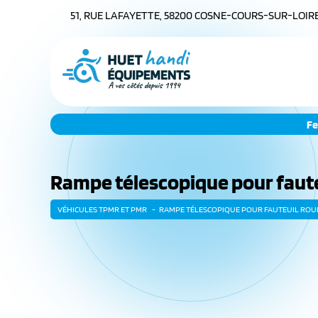
51, RUE LAFAYETTE, 58200 COSNE-COURS-SUR-LOIR
Fe
Rampe télescopique pour faute
VÉHICULES TPMR ET PMR
RAMPE TÉLESCOPIQUE POUR FAUTEUIL RO