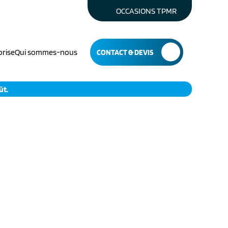
OCCASIONS TPMR
prise
Qui sommes-nous
CONTACT & DEVIS
Conduire avec un bras
ût.
s
et une jambe
Conduire sans les
jambes
Accélérer du pied
gauche