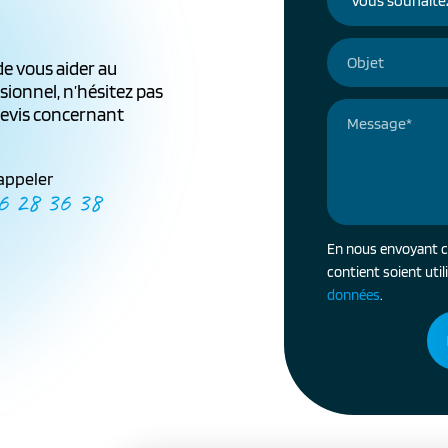
de vous aider au
sionnel, n’hésitez pas
devis concernant
appeler
6 28 36 38
En nous envoyant ce
contient soient uti
données
.