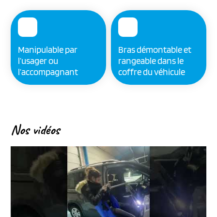
Manipulable par
Bras démontable et
l’usager ou
rangeable dans le
l’accompagnant
coffre du véhicule
Nos vidéos