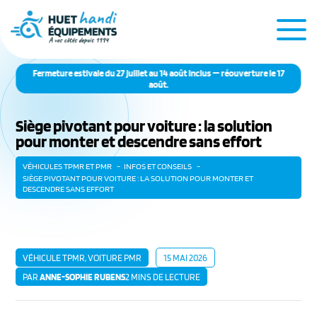
Fermeture estivale du 27 juillet au 14 août inclus — réouverture le 17
août.
Siège pivotant pour voiture : la solution
pour monter et descendre sans effort
VÉHICULES TPMR ET PMR
INFOS ET CONSEILS
SIÈGE PIVOTANT POUR VOITURE : LA SOLUTION POUR MONTER ET
DESCENDRE SANS EFFORT
VÉHICULE TPMR
,
VOITURE PMR
15 MAI 2026
PAR
ANNE-SOPHIE RUBENS
2 MINS DE LECTURE