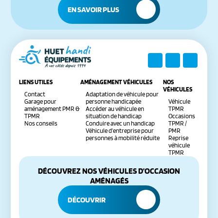
EN SAVOIR PLUS
LIENS UTILES
AMÉNAGEMENT VÉHICULES
NOS
VÉHICULES
Contact
Adaptation de véhicule pour
Garage pour
personne handicapée
Véhicule
aménagement PMR &
Accéder au véhicule en
TPMR
TPMR
situation de handicap
Occasions
Nos conseils
Conduire avec un handicap
TPMR /
Véhicule d’entreprise pour
PMR
personnes à mobilité réduite
Reprise
véhicule
TPMR
DÉCOUVREZ NOS VÉHICULES D’OCCASION
AMÉNAGÉS
DÉCOUVRIR