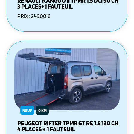
RENAULT KANGOO II TPMR 1,5 DCI 90 CH
3 PLACES+1 FAUTEUIL
PRIX : 24900 €
NEUF
0 KM
PEUGEOT RIFTER TPMR GT RE 1.5 130 CH
4 PLACES + 1 FAUTEUIL