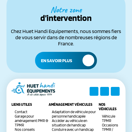
Notre zone
d’intervention
Chez Huet Handi Equipements, nous sommes fiers
de vous servir dans de nombreuses régions de
France.
EN SAVOIR PLUS
LIENS UTILES
AMÉNAGEMENT VÉHICULES
NOS
VÉHICULES
Contact
Adaptation de véhicule pour
Garage pour
personne handicapée
Véhicule
aménagement PMR &
Accéder au véhicule en
TPMR
TPMR
situation de handicap
Occasions
Nos conseils
Conduire avec un handicap
TPMR /