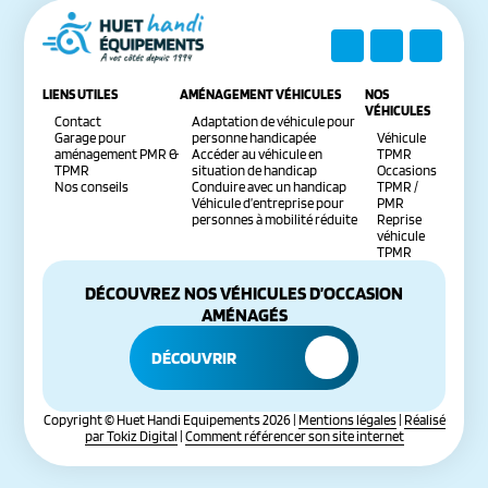
LIENS UTILES
AMÉNAGEMENT VÉHICULES
NOS
VÉHICULES
Contact
Adaptation de véhicule pour
Garage pour
personne handicapée
Véhicule
aménagement PMR &
Accéder au véhicule en
TPMR
TPMR
situation de handicap
Occasions
Nos conseils
Conduire avec un handicap
TPMR /
Véhicule d’entreprise pour
PMR
personnes à mobilité réduite
Reprise
véhicule
TPMR
DÉCOUVREZ NOS VÉHICULES D’OCCASION
AMÉNAGÉS
DÉCOUVRIR
Copyright © Huet Handi Equipements 2026 |
Mentions légales
|
Réalisé
par Tokiz Digital
|
Comment référencer son site internet