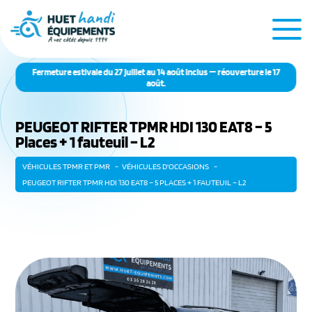
Fermeture estivale du 27 juillet au 14 août inclus — réouverture le 17
août.
PEUGEOT RIFTER TPMR HDI 130 EAT8 – 5
Places + 1 fauteuil – L2
VÉHICULES TPMR ET PMR
VÉHICULES D'OCCASIONS
PEUGEOT RIFTER TPMR HDI 130 EAT8 – 5 PLACES + 1 FAUTEUIL – L2