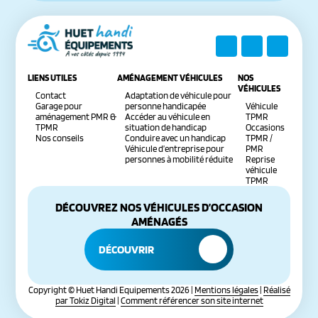
LIENS UTILES
AMÉNAGEMENT VÉHICULES
NOS
VÉHICULES
Contact
Adaptation de véhicule pour
Garage pour
personne handicapée
Véhicule
aménagement PMR &
Accéder au véhicule en
TPMR
TPMR
situation de handicap
Occasions
Nos conseils
Conduire avec un handicap
TPMR /
Véhicule d’entreprise pour
PMR
personnes à mobilité réduite
Reprise
véhicule
TPMR
DÉCOUVREZ NOS VÉHICULES D’OCCASION
AMÉNAGÉS
DÉCOUVRIR
Copyright © Huet Handi Equipements 2026 |
Mentions légales
|
Réalisé
par Tokiz Digital
|
Comment référencer son site internet