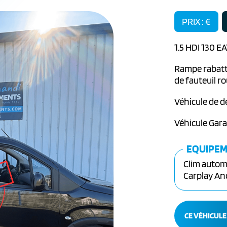
PRIX : €
1.5 HDI 130 E
Rampe rabatta
de fauteuil ro
Véhicule de d
Véhicule Gara
EQUIPE
Clim automa
Carplay And
CE VÉHICULE