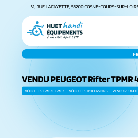
51, RUE LAFAYETTE, 58200 COSNE-COURS-SUR-LOIR
Fe
VENDU PEUGEOT Rifter TPMR 4 pl
VÉHICULES TPMR ET PMR
VÉHICULES D'OCCASIONS
VENDU PEUGEOT 