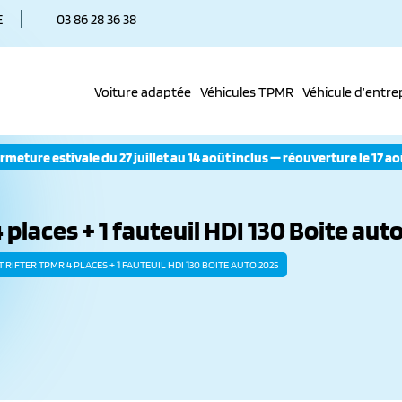
E
03 86 28 36 38
Voiture adaptée
Véhicules TPMR
Véhicule d’entre
Transport TPMR
rmeture estivale du 27 juillet au 14 août inclus — réouverture le 17 ao
Charger le fauteuil dan
Accélérer et freiner au
la voiture
volant : commandes
Accès au siège
adaptées en situation
passager ou
de handicap
aces + 1 fauteuil HDI 130 Boite aut
conducteur
Télécommande au
volant
RIFTER TPMR 4 PLACES + 1 FAUTEUIL HDI 130 BOITE AUTO 2025
Embrayage
automatique Duck
Inversion de pédale
accélérateur
Conduite en fauteuil
roulant