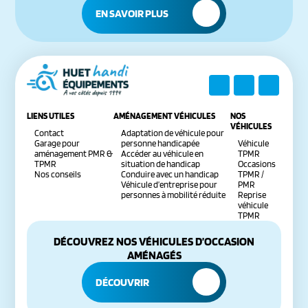
EN SAVOIR PLUS
LIENS UTILES
AMÉNAGEMENT VÉHICULES
NOS
VÉHICULES
Contact
Adaptation de véhicule pour
Garage pour
personne handicapée
Véhicule
aménagement PMR &
Accéder au véhicule en
TPMR
TPMR
situation de handicap
Occasions
Nos conseils
Conduire avec un handicap
TPMR /
Véhicule d’entreprise pour
PMR
personnes à mobilité réduite
Reprise
véhicule
TPMR
DÉCOUVREZ NOS VÉHICULES D’OCCASION
AMÉNAGÉS
DÉCOUVRIR